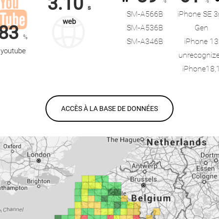
3.10
%
%
s
SM-A566B
iPhone SE 3
web
83
SM-A536B
Gen
%
SM-A346B
iPhone 13
youtube
unrecogniz
iPhone18,
ACCÈS À LA BASE DE DONNÉES