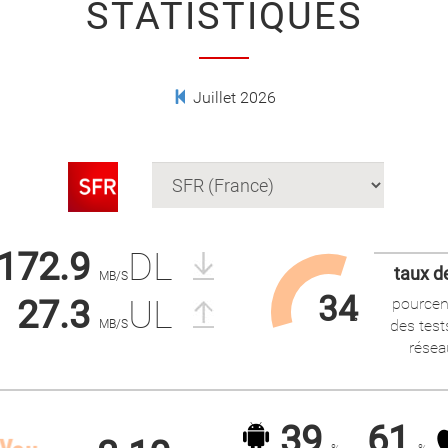
STATISTIQUES
Juillet 2026
172.9
DL
taux d
MB/S
34
27.3
UL
pourcen
%
des test
MB/S
résea
39
61