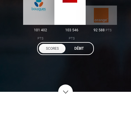
101 402
103 546
92 588
PTS
PTS
PTS
SCORES
DÉBIT