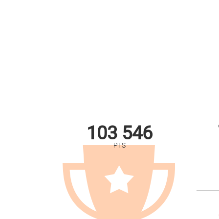
103 546
PTS