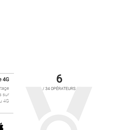
6
e 4G
tage
/ 34 OPÉRATEURS
s sur
u 4G