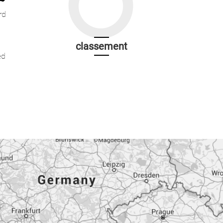
rd
classement
ed
1